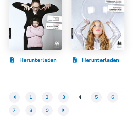
Herunterladen
Herunterladen
«
1
2
3
4
5
6
7
8
9
»