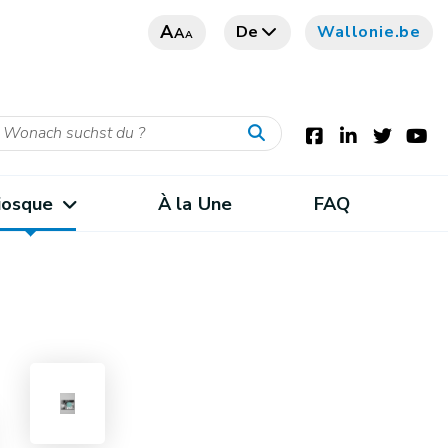
A
De
Wallonie.be
A
A
iosque
À la Une
FAQ