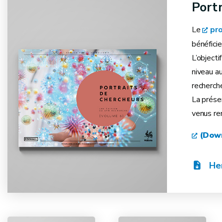
Port
Le
pr
bénéfici
L’object
niveau au
recherch
La prése
venus ren
(Down
Her