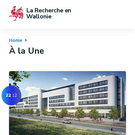
La Recherche en 
Wallonie
Home
À la Une
22
.12