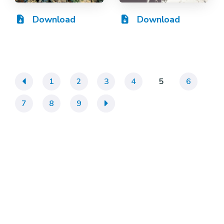
Download
Download
«
1
2
3
4
5
6
7
8
9
»