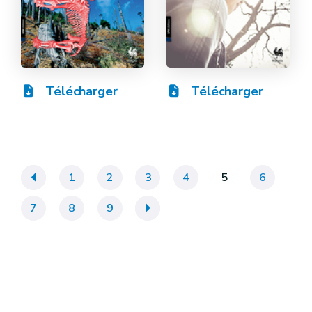
Télécharger
Télécharger
«
1
2
3
4
5
6
7
8
9
»