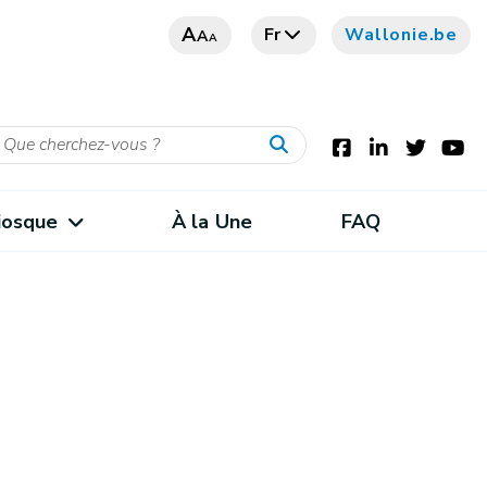
A
Fr
Wallonie.be
A
A
iosque
À la Une
FAQ