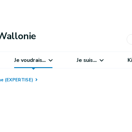
Wallonie
Je voudrais...
Je suis...
K
rne (EXPERTISE)