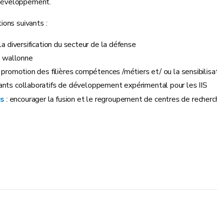
t développement.
ions suivants :
la diversification du secteur de la défense
e wallonne
la promotion des filières compétences /métiers et/ ou la sensibil
vants collaboratifs de développement expérimental pour les IIS
és
: encourager la fusion et le regroupement de centres de recherc