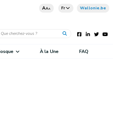
A
Fr
Wallonie.be
A
A
iosque
À la Une
FAQ