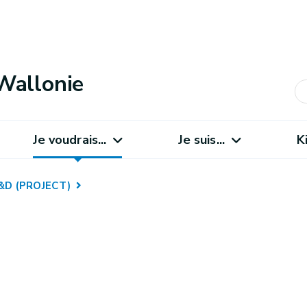
Wallonie
Je voudrais...
Je suis...
K
R&D (PROJECT)