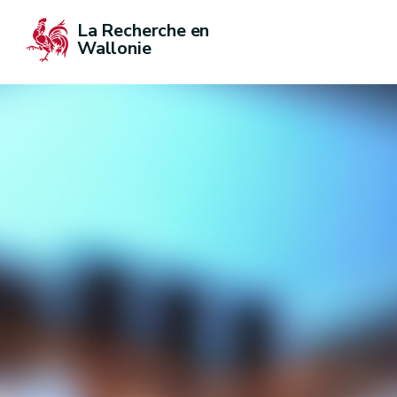
La Recherche en 
Wallonie