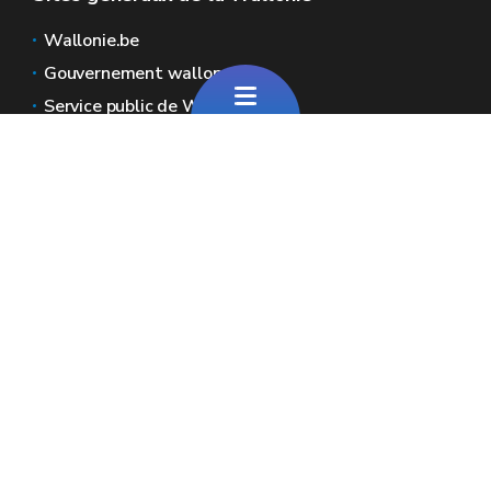
Wallonie.be
Gouvernement wallon
Service public de Wallonie
Wallex
Géoportail
Jobs
Nous contacter
Pour toute question générale
Pour toute question sur le portail
Espaces Wallonie