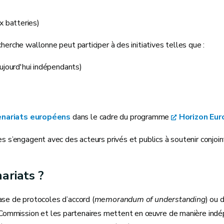
x batteries)
herche wallonne peut participer à des initiatives telles que :
ourd'hui indépendants)
enariats européens
dans le cadre du programme
Horizon Eur
bres s’engagent avec des acteurs privés et publics à soutenir con
ariats ?
ase de protocoles d’accord (
memorandum of understanding
) ou 
 La Commission et les partenaires mettent en œuvre de manière ind