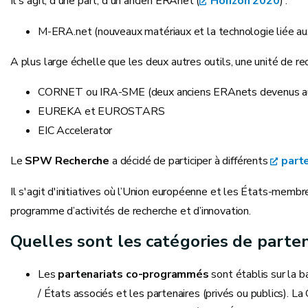
Il s'agit, d'une part, d'un ancien ERAnet (
Horizon 2020
) :
M-ERA.net (nouveaux matériaux et la technologie liée au
A plus large échelle que les deux autres outils, une unité de rec
CORNET ou IRA-SME (deux anciens ERAnets devenus auj
EUREKA et EUROSTARS
EIC Accelerator
Le
SPW Recherche
a décidé de participer à différents
part
Il s'agit d'initiatives où l’Union européenne et les États-mem
programme d’activités de recherche et d’innovation.
Quelles sont les catégories de parten
Les
partenariats co-programmés
sont établis sur la b
/ États associés et les partenaires (privés ou publics).