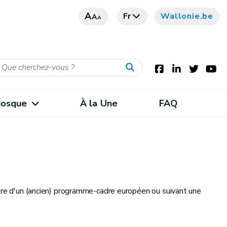
A
Fr
Wallonie.be
A
A
iosque
À la Une
FAQ
ière d'un (ancien) programme-cadre européen ou suivant une