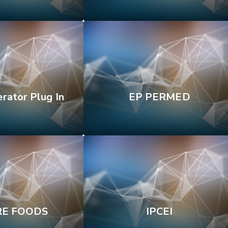
erator Plug In
EP PERMED
RE FOODS
IPCEI