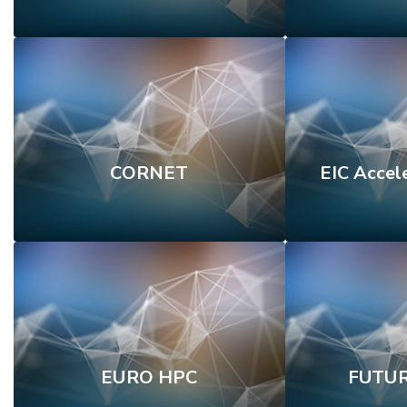
CORNET
EIC Accel
EURO HPC
FUTU