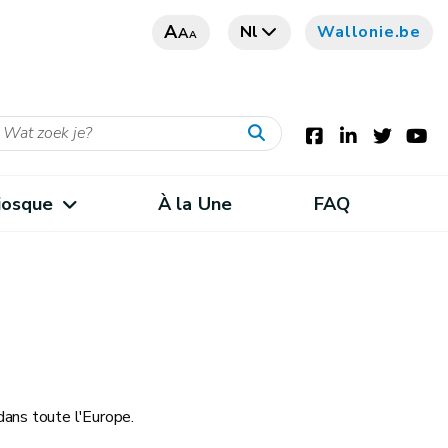
A
Nl
Wallonie.be
A
A
iosque
À la Une
FAQ
dans toute l'Europe.