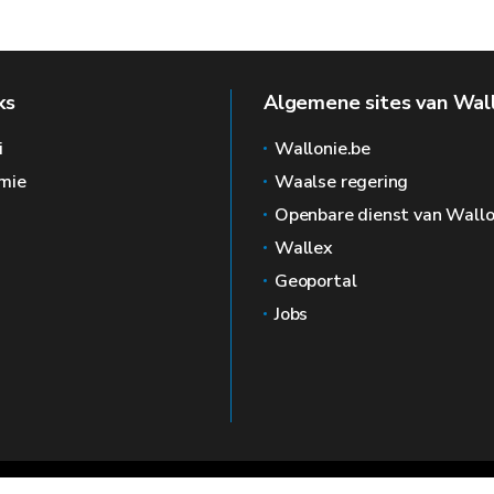
ks
Algemene sites van Wal
i
Wallonie.be
mie
Waalse regering
Openbare dienst van Wallo
Wallex
Geoportal
Jobs
🍪
Juridische kennisgevin