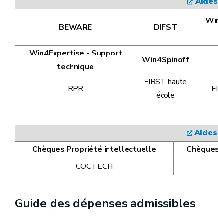
Aides
Win
BEWARE
DIFST
Win4Expertise - Support
Win4Spinoff
technique
FIRST haute
RPR
F
école
Aides
Chèques Propriété intellectuelle
Chèques
COOTECH
Guide des dépenses admissibles