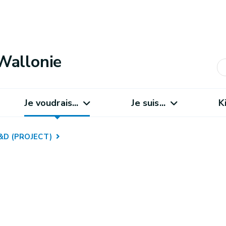
Wallonie
Je voudrais...
Je suis...
K
R&D (PROJECT)