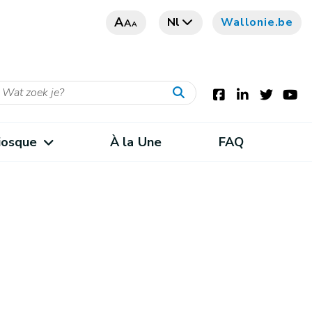
A
Nl
Wallonie.be
A
A
iosque
À la Une
FAQ