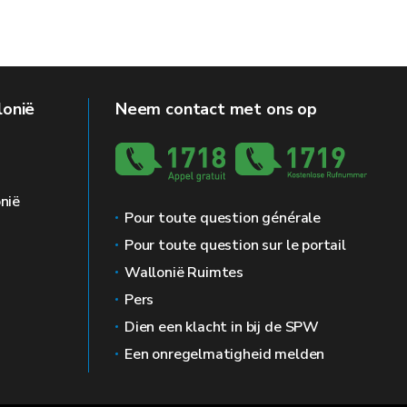
be/citoyen
lonië
Neem contact met ons op
Durée
de vie
nië
Pour toute question générale
d'installer ou pas les cookies de
Pour toute question sur le portail
13 mois
Wallonië Ruimtes
Pers
 session
Session
Dien een klacht in bij de SPW
Een onregelmatigheid melden
nt de répartir la charge sur les
Session