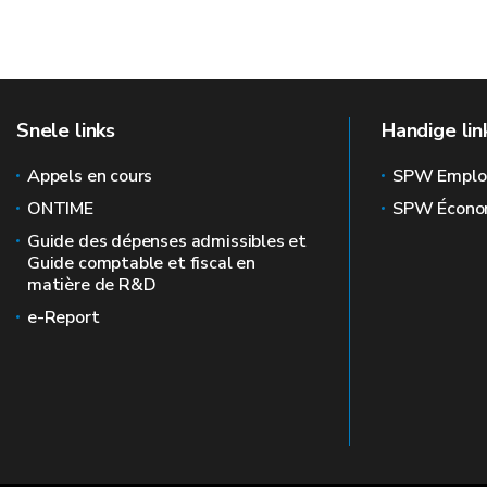
le nombre de pages consultées sur une session
Internet Ex
le pays de provenance de l’adresse IP.
Mozilla Fir
diverse autres interactions : clics sur boutons ou menus, formu
Snele links
Handige lin
Google Ch
Appels en cours
Safari
SPW Emplo
Domaine
Nom
ONTIME
SPW Écono
Guide des dépenses admissibles et
Guide comptable et fiscal en
matière de R&D
recherche.wallonie.be
orejime_spw
e-Report
recherche.wallonie.be
JSESSIONID
BIGipServer~PRODUCTIO
recherche.wallonie.be
PROD