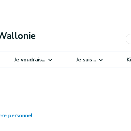
Wallonie
Je voudrais...
Je suis...
K
tère personnel