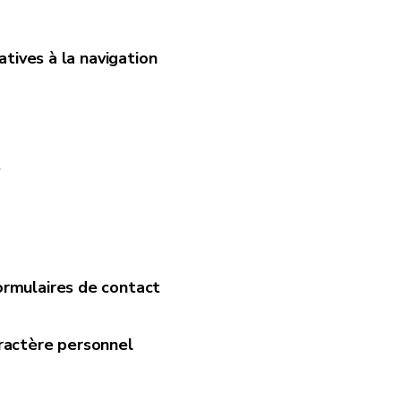
atives à la navigation
securite.eer@spw.
dpo@spw.wallonie
rnier octets. Par exemple une adresse IP complète comme 192.1
?
ormulaires de contact
le PC
aractère personnel
etrouver le site et/ou les fichiers téléchargés
e)