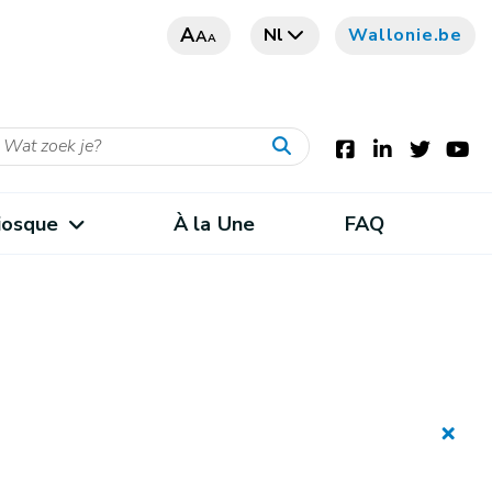
A
Nl
Wallonie.be
A
A
iosque
À la Une
FAQ