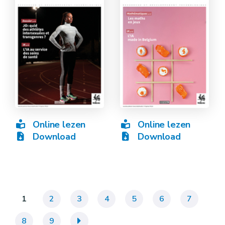
Online lezen
Online lezen
Download
Download
1
2
3
4
5
6
7
8
9
»