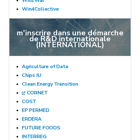
Win2Wal
Win4Collective
m'inscrire dans une démarche
de R&D internationale
(INTERNATIONAL)
Agriculture of Data
Chips JU
Clean Energy Transition
CORNET
COST
EP PERMED
ERDERA
FUTURE FOODS
INTERREG