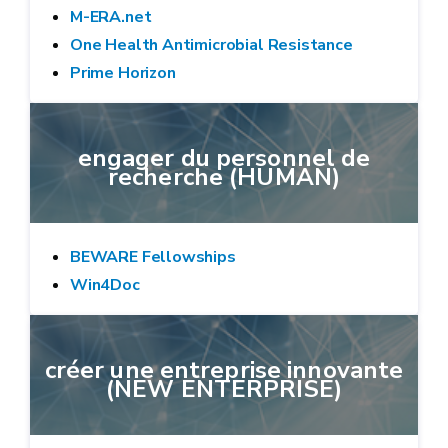
M-ERA.net
One Health Antimicrobial Resistance
Prime Horizon
engager du personnel de
recherche (HUMAN)
BEWARE Fellowships
Win4Doc
créer une entreprise innovante
(NEW ENTERPRISE)