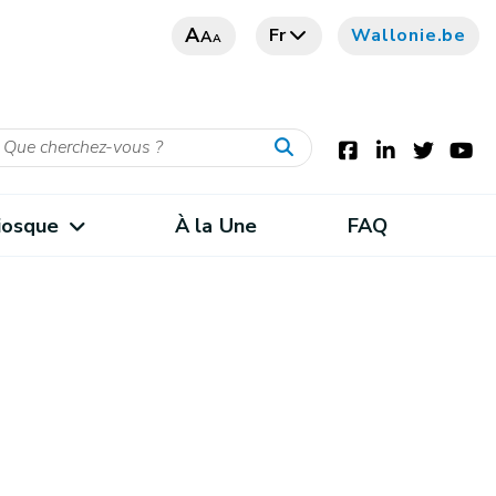
A
Fr
Wallonie.be
A
A
iosque
À la Une
FAQ