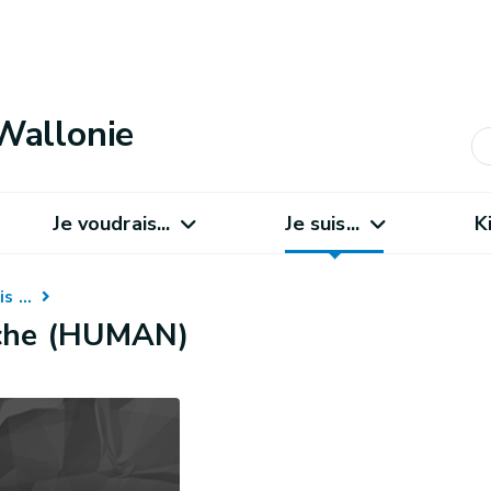
Wallonie
Je voudrais...
Je suis...
K
 ...
rche (HUMAN)