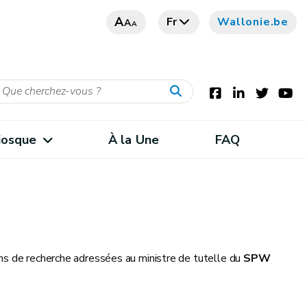
A
Fr
Wallonie.be
A
A
iosque
À la Une
FAQ
ns de recherche adressées au ministre de tutelle du
SPW