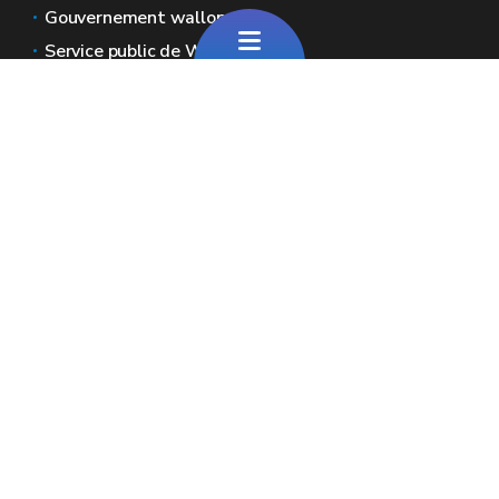
Gouvernement wallon
Service public de Wallonie
Wallex
Géoportail
Jobs
Nous contacter
Pour toute question générale
Pour toute question sur le portail
Espaces Wallonie
Presse