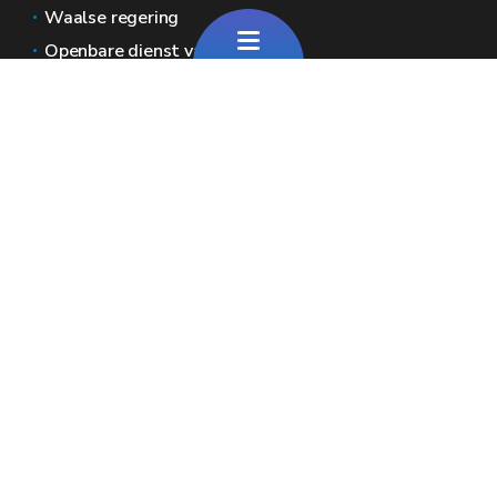
Waalse regering
Openbare dienst van Wallonië
Wallex
Geoportal
Jobs
Neem contact met ons op
Pour toute question générale
Pour toute question sur le portail
Wallonië Ruimtes
Pers