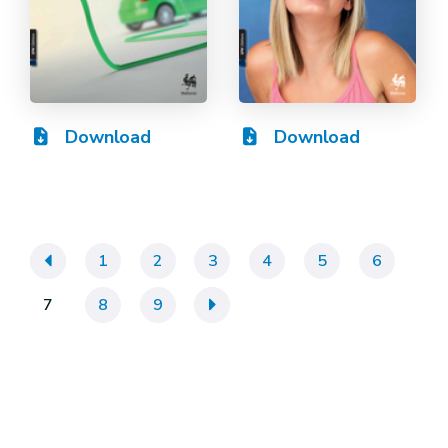
Download
Download
«
1
2
3
4
5
6
7
8
9
»