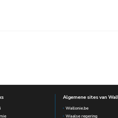
ks
Algemene sites van Wal
i
Wallonie.be
mie
Waalse regering