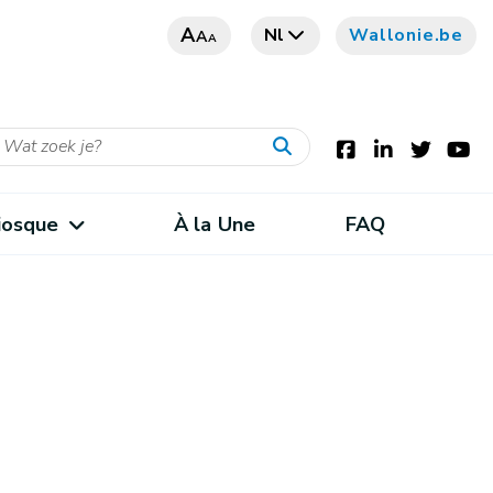
A
Nl
Wallonie.be
A
A
iosque
À la Une
FAQ