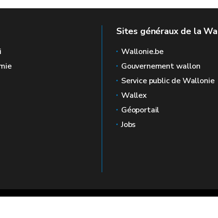
Sites généraux de la Wa
i
Wallonie.be
mie
Gouvernement wallon
Service public de Wallonie
Wallex
Géoportail
Jobs
🍪
Mentions