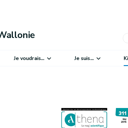
Wallonie
Je voudrais...
Je suis...
K