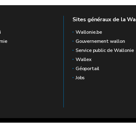
Sites généraux de la Wa
i
Wallonie.be
mie
Gouvernement wallon
Service public de Wallonie
Wallex
Géoportail
Jobs
🍪
Mentions