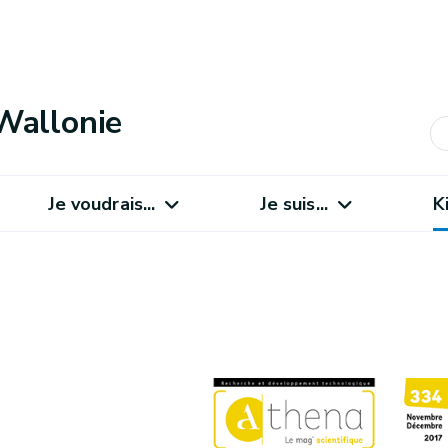
Wallonie
Je voudrais...
Je suis...
K