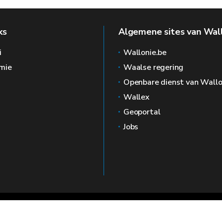
ks
Algemene sites van Wal
i
Wallonie.be
mie
Waalse regering
Openbare dienst van Wallo
Wallex
Geoportal
Jobs
🍪
Juridische kennisgevin