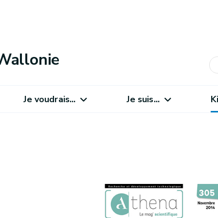
Wallonie
Je voudrais...
Je suis...
K