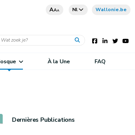
A
Nl
Wallonie.be
A
A
iosque
À la Une
FAQ
Dernières Publications