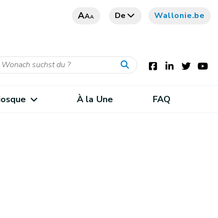
A
De
Wallonie.be
A
A
iosque
À la Une
FAQ