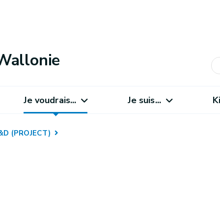
Wallonie
Je voudrais...
Je suis...
K
R&D (PROJECT)