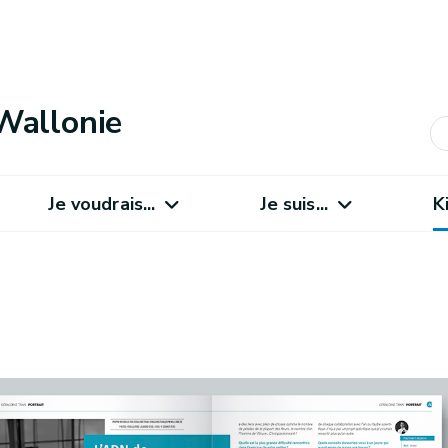
Wallonie
Je voudrais...
Je suis...
K