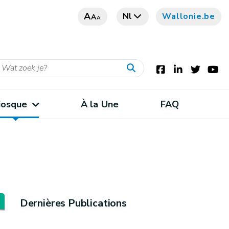
A
Nl
Wallonie.be
A
A
iosque
À la Une
FAQ
Dernières Publications