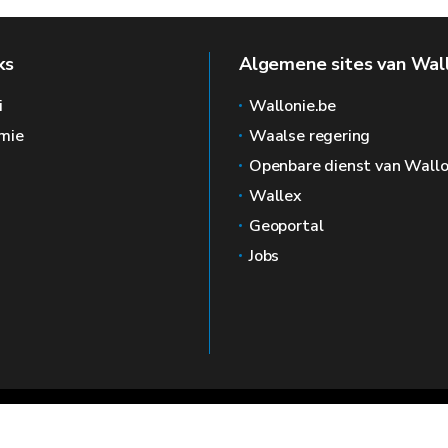
ks
Algemene sites van Wal
i
Wallonie.be
mie
Waalse regering
Openbare dienst van Wallo
Wallex
Geoportal
Jobs
🍪
Juridische kennisgevin