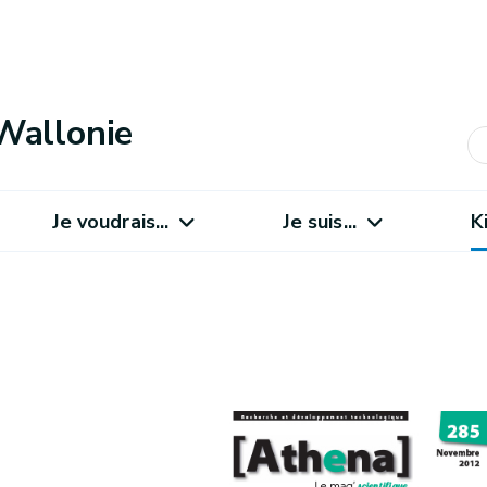
Wallonie
Je voudrais...
Je suis...
K