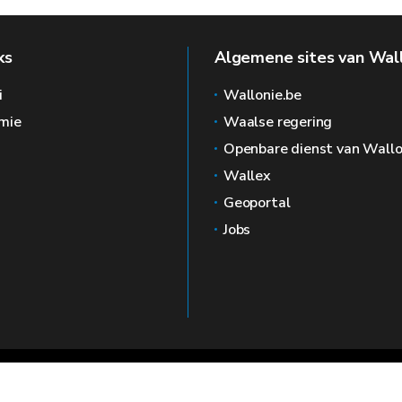
ks
Algemene sites van Wal
i
Wallonie.be
mie
Waalse regering
Openbare dienst van Wallo
Wallex
Geoportal
Jobs
🍪
Juridische kennisgevin