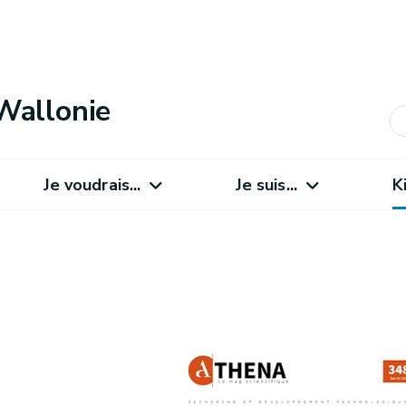
Wallonie
Je voudrais...
Je suis...
K