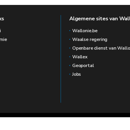
ks
Algemene sites van Wal
i
Wallonie.be
mie
Waalse regering
Openbare dienst van Wallo
Wallex
Geoportal
Jobs
🍪
Juridische kennisgevin