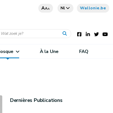
A
Nl
Wallonie.be
A
A
iosque
À la Une
FAQ
Dernières Publications