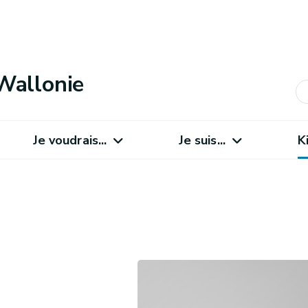
Wallonie
Je voudrais...
Je suis...
K