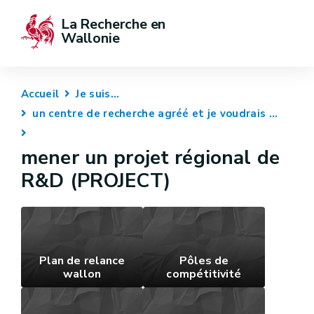
La Recherche en 
Wallonie
Accueil
Je suis...
un centre de recherche agréé et je voudrais ...
mener un projet régional de
R&D (PROJECT)
Plan de relance
Pôles de
wallon
compétitivité