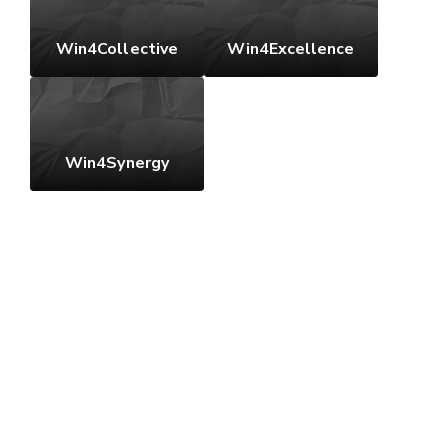
Win4Collective
Win4Excellence
Win4Synergy