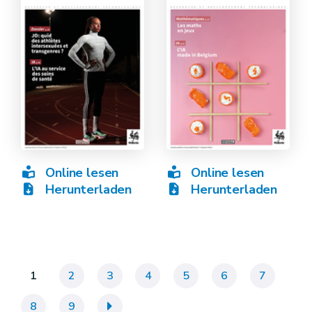
Online lesen
Online lesen
Herunterladen
Herunterladen
1
2
3
4
5
6
7
8
9
»