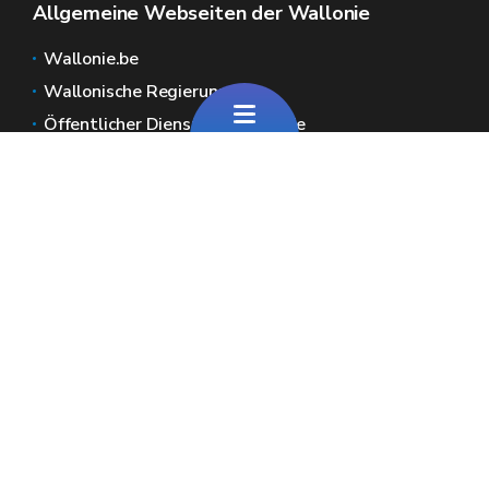
Allgemeine Webseiten der Wallonie
Wallonie.be
Wallonische Regierung
Öffentlicher Dienst der Wallonie
Wallex
Geoportal
Jobs
Kontaktieren Sie uns
Pour toute question générale
Pour toute question sur le portail