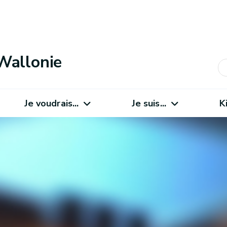
Wallonie
Je voudrais...
Je suis...
K