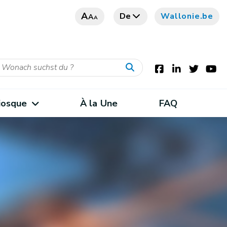
A
De
Wallonie.be
A
A
iosque
À la Une
FAQ