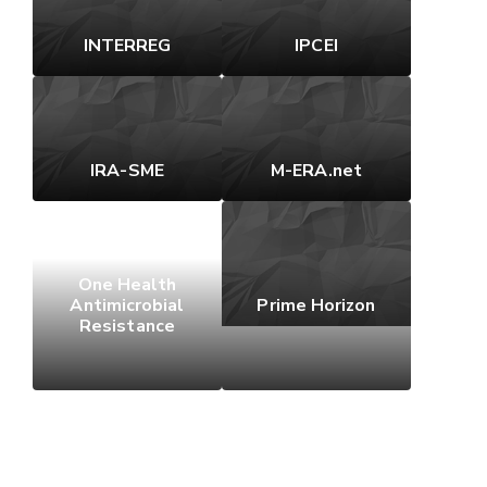
INTERREG
IPCEI
IRA-SME
M-ERA.net
One Health
Antimicrobial
Prime Horizon
Resistance