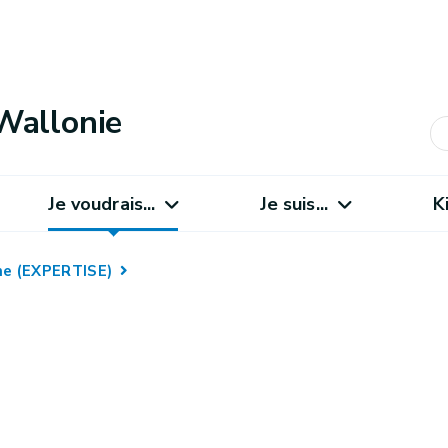
Wallonie
Je voudrais...
Je suis...
K
rne (EXPERTISE)