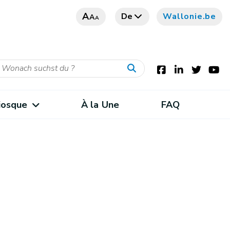
A
De
Wallonie.be
A
A
iosque
À la Une
FAQ