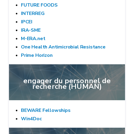
FUTURE FOODS
INTERREG
IPCEI
IRA-SME
M-ERA.net
One Health Antimicrobial Resistance
Prime Horizon
engager du personnel de
recherche (HUMAN)
BEWARE Fellowships
Win4Doc