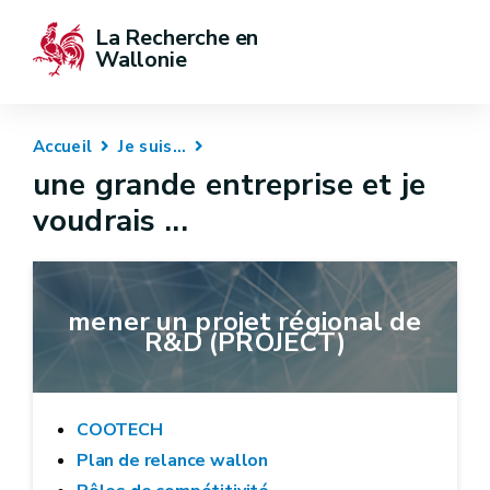
La Recherche en 
Wallonie
Accueil
Je suis...
une grande entreprise et je
voudrais ...
mener un projet régional de
R&D (PROJECT)
COOTECH
Plan de relance wallon