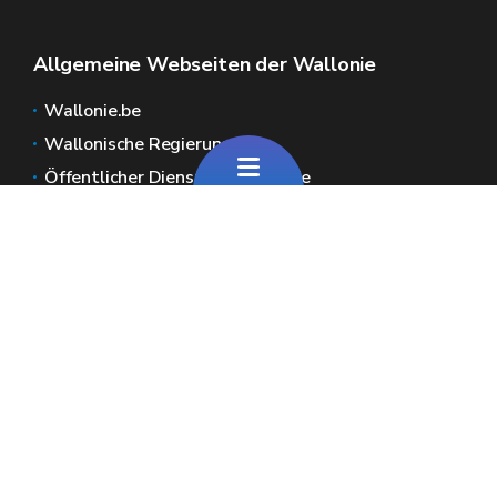
Allgemeine Webseiten der Wallonie
Wallonie.be
Wallonische Regierung
Öffentlicher Dienst der Wallonie
Wallex
Geoportal
Jobs
Kontaktieren Sie uns
Pour toute question générale