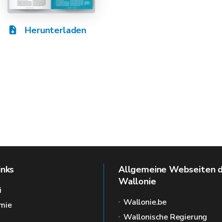
Herunterladen
inks
Allgemeine Webseiten 
Wallonie
i
Wallonie.be
mie
Wallonische Regierung