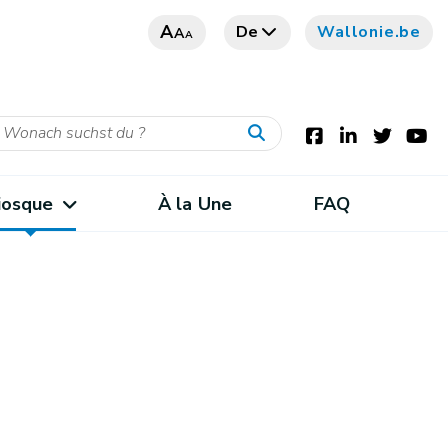
A
De
Wallonie.be
A
A
iosque
À la Une
FAQ