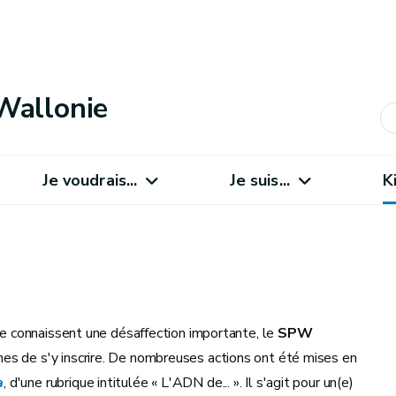
Wallonie
Je voudrais...
Je suis...
K
que connaissent une désaffection importante, le
SPW
nes de s'y inscrire. De nombreuses actions ont été mises en
a
, d'une rubrique intitulée « L'ADN de... ». Il s'agit pour un(e)