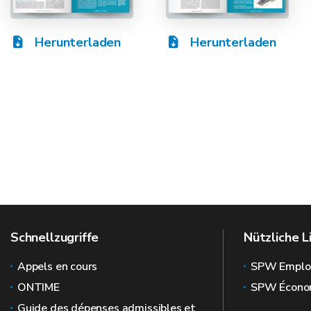
Herunterladen
Herunterladen
Schnellzugriffe
Nützliche L
Appels en cours
SPW Emplo
ONTIME
SPW Écono
Guide des dépenses admissibles et