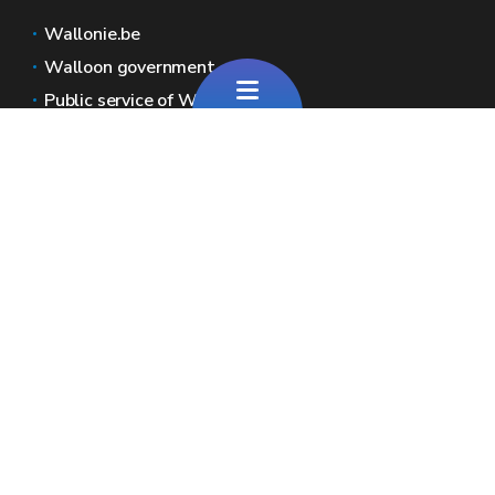
Wallonie.be
Walloon government
Public service of Wallonia
Wallex
Geoportal
Jobs
Contact us
Pour toute question générale
Pour toute question sur le portail
Wallonia areas