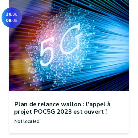
30
.06
08
.09
Plan de relance wallon : l’appel à
projet POC5G 2023 est ouvert !
Not located