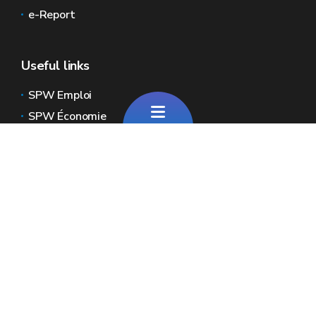
e-Report
Useful links
SPW Emploi
SPW Économie
Global sites of Wallonia
Wallonie.be
Walloon government
Public service of Wallonia
Wallex
Geoportal
Jobs