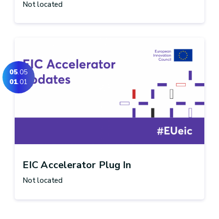
Not located
05
.05
01
.01
EIC Accelerator Plug In
Not located