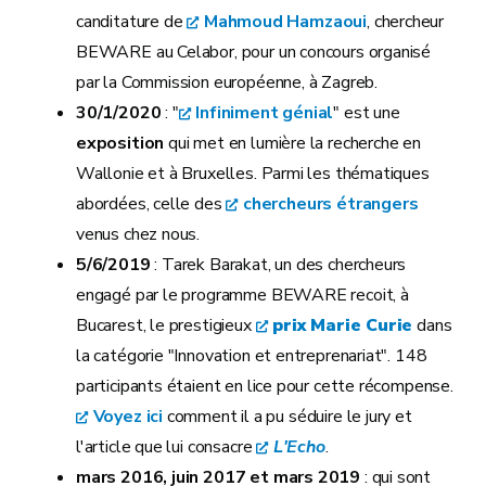
canditature de
Mahmoud Hamzaoui
, chercheur
BEWARE au Celabor, pour un concours organisé
par la Commission européenne, à Zagreb.
30/1/2020
: "
Infiniment génial
" est une
exposition
qui met en lumière la recherche en
Wallonie et à Bruxelles. Parmi les thématiques
abordées, celle des
chercheurs étrangers
venus chez nous.
5/6/2019
: Tarek Barakat, un des chercheurs
engagé par le programme BEWARE recoit, à
Bucarest, le prestigieux
prix Marie Curie
dans
la catégorie "Innovation et entreprenariat". 148
participants étaient en lice pour cette récompense.
Voyez ici
comment il a pu séduire le jury et
l'article que lui consacre
L'Echo
.
mars 2016, juin 2017 et mars 2019
:
qui sont