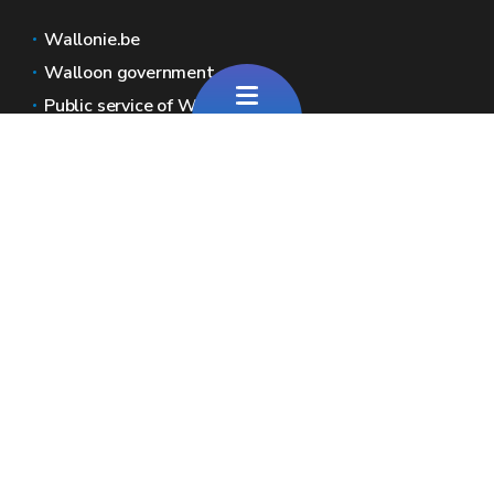
Wallonie.be
Walloon government
Public service of Wallonia
Wallex
Geoportal
Jobs
Contact us
Pour toute question générale
Pour toute question sur le portail
Wallonia areas