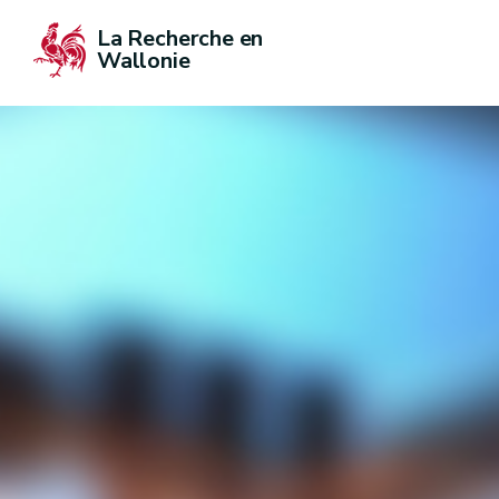
La Recherche en 
Wallonie