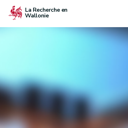
La Recherche en 
Wallonie