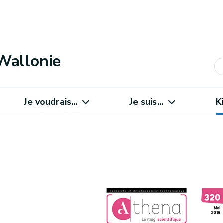
Wallonie
Je voudrais...
Je suis...
K