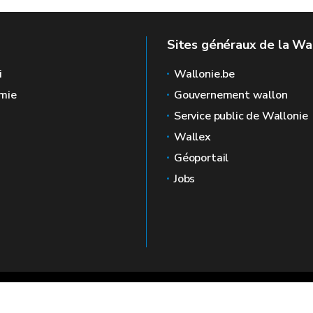
Sites généraux de la Wa
i
Wallonie.be
mie
Gouvernement wallon
Service public de Wallonie
Wallex
Géoportail
Jobs
🍪
Mentions