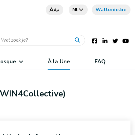
A
Nl
Wallonie.be
A
A
iosque
À la Une
FAQ
 WIN4Collective)