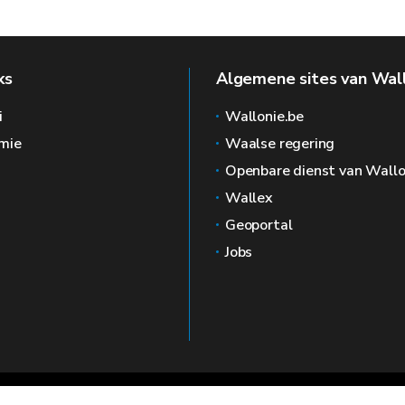
ks
Algemene sites van Wal
i
Wallonie.be
mie
Waalse regering
Openbare dienst van Wallo
Wallex
Geoportal
Jobs
🍪
Juridische kennisgevin