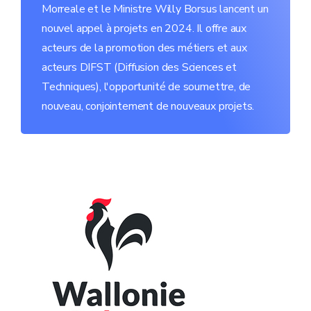
Morreale et le Ministre Willy Borsus lancent un
nouvel appel à projets en 2024. Il offre aux
acteurs de la promotion des métiers et aux
acteurs DIFST (Diffusion des Sciences et
Techniques), l'opportunité de soumettre, de
nouveau, conjointement de nouveaux projets.