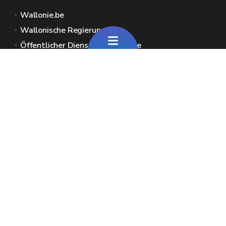
Wallonie.be
Wallonische Regierung
Öffentlicher Dienst der Wallonie
Wallex
Geoportal
Jobs
Kontaktieren Sie uns
Pour toute question générale
Pour toute question sur le portail
Wallonische Räume