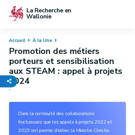
La Recherche en 
Wallonie
Accueil
À la Une
Promotion des métiers
porteurs et sensibilisation
aux STEAM : appel à projets
2024
-
Dans la continuité des collaborations
fructueuses que les appels à projets 2022 et
2023 ont permis d’initier, la Ministre Christie