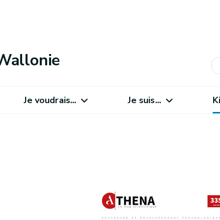
Wallonie
Je voudrais...
Je suis...
K