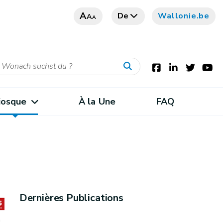
A
De
Wallonie.be
A
A
iosque
À la Une
FAQ
Dernières Publications