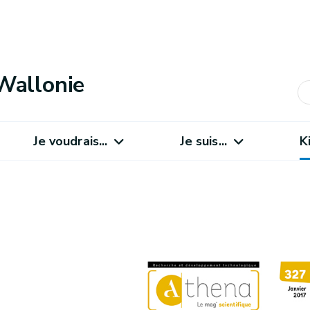
Wallonie
Je voudrais...
Je suis...
K