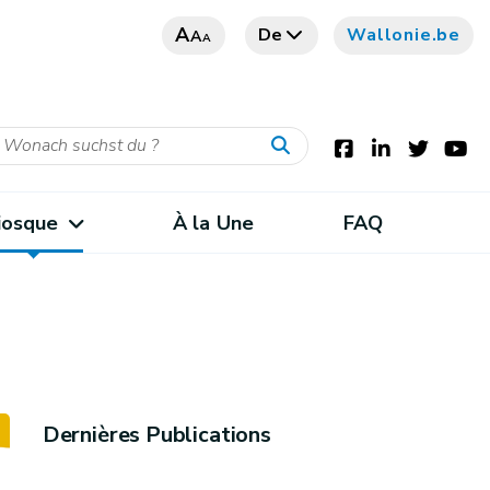
A
De
Wallonie.be
A
A
iosque
À la Une
FAQ
Dernières Publications