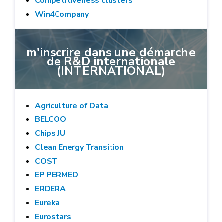
Competitiveness clusters
Win4Company
m'inscrire dans une démarche
de R&D internationale
(INTERNATIONAL)
Agriculture of Data
BELCOO
Chips JU
Clean Energy Transition
COST
EP PERMED
ERDERA
Eureka
Eurostars