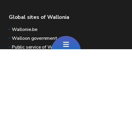
Global sites of Wallonia
Wallonie.be
Walloon government
Public service of Wallonia
Wallex
Geoportal
Jobs
Contact us
Pour toute question générale