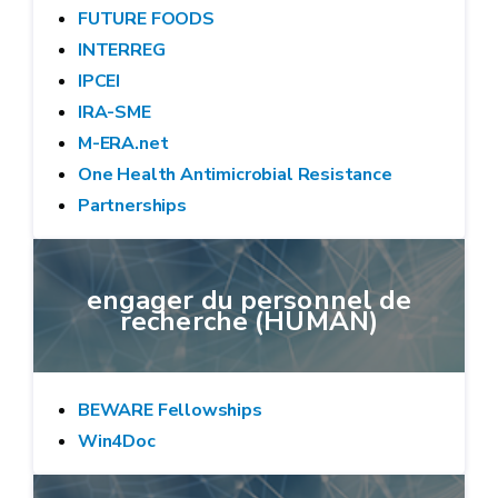
FUTURE FOODS
INTERREG
IPCEI
IRA-SME
M-ERA.net
One Health Antimicrobial Resistance
Partnerships
engager du personnel de
recherche (HUMAN)
BEWARE Fellowships
Win4Doc